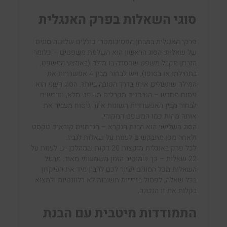
סוגי השאלות בפרק האנגלית
פרקי האנגלית במבחן הפסיכומטרי כוללים שלושה סוגים
של שאלות: הסוג הראשון הוא השלמת משפטים – כלומר
הנבחן מקבל משפט שחסרה בו מילה (באמצע המשפט,
בתחילתו או בסופו), ויש לבחור מבין 4 אפשרויות את
המילה שתשלים אותו בדרך הטובה ביותר. הסוג השני הוא
ניסוח מחדש – הנבחנים מקבלים משפט מלא, ונדרשים
לבחור מבין האפשרויות השונות איזה ניסוח מעביר את
אותה מהות כמו המשפט המקורי.
הסוג השלישי הוא הבנת הנקרא – הנבחנים קוראים טקסט
ולאחר מכן מתבקשים לענות על שאלות לגביו.
לכל פרק באנגלית מוקצות 20 דקות ובמהלכן יש לענות על
22 שאלות – כך שמוטיב הזמן משמעותי מאוד. תרגול
השאלות מכל הסוגים יעזור לכם להבין מיד את העיקרון
בכל שאלה, לפסול בזריזות תשובות לא רלוונטיות ולמצוא
בקלות את זו הנכונה.
התמודדות מיטבית עם הבנת