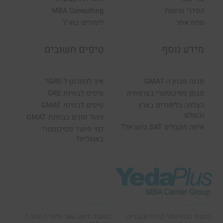
הסדרי נגישות
MBA Consulting
מפת אתר
לימודים בחו"ל
מידע נוסף
טיפים חשובים
מבנה מבחן ה-GMAT
איך להתכונן ל-GRE?
מבחן פסיכומטרי בצרפתית
טיפים לבחינת GRE
הצלחה בלימודים בארץ
טיפים לבחינת GMAT
ובעולם
ניהול זמנים בבחינת GMAT
איפה מקבלים SAT בישראל?
למי מיועד פסיכומטרי
באנגלית?
כתובת: ז'בוטינסקי 5,רמת גן (בבית
כתובת: חיפה, שער פלמר 1,קומה 7