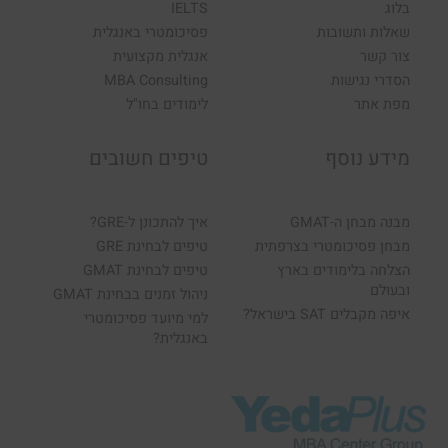
בלוג
IELTS
שאלות ותשובות
פסיכומטרי באנגלית
צור קשר
אנגלית מקצועית
הסדרי נגישות
MBA Consulting
מפת אתר
לימודים בחו"ל
מידע נוסף
טיפים חשובים
מבנה מבחן ה-GMAT
איך להתכונן ל-GRE?
מבחן פסיכומטרי בצרפתית
טיפים לבחינת GRE
הצלחה בלימודים בארץ
טיפים לבחינת GMAT
ובעולם
ניהול זמנים בבחינת GMAT
איפה מקבלים SAT בישראל?
למי מיועד פסיכומטרי
באנגלית?