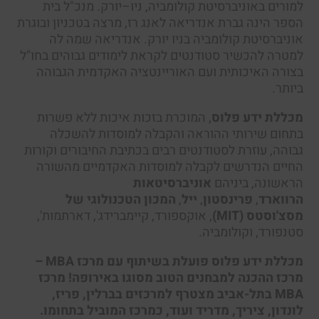
למורים באוניברסיטת קולומביה, ניו–יורק. מנכ"ל בית
הספר הינה גברת אנדריאה לאנג רז, מרצה בטכניון ובוגרת
אוניברסיטת קולומביה בניו יורק. אנדריאה שמה לה
למטרה להכשיר סטודנטים לקראת לימודים גבוהים בחו"ל
בצורה האיכותית ועם האוריינטציה האקדמית הגבוהה
ביותר.
מכללת ידע פלוס
, המוכרת בזכות איכות ללא פשרות
בתחום שירותי ההוראה והקבלה למוסדות להשכלה
גבוהה, עוזרת לסטודנטים רבים בכתיבת החיבורים וקורות
החיים הנדרשים לקבלה למוסדות האקדמיים מהשורה
הראשונה, ביניהם
אוניברסיטאות
הרווארד
,
פרינסטון
,
ייל
,
המכון הטכנולוגי של
מסצ'וסטס (MIT)
, אוקספורד, קיימברידג', דארתמות',
סטנפורד, וקולומביה.
מכללת ידע פלוס
פועלת בשיתוף עם מרכז MBA –
מרכז ההכנה למבחנים הטוב מסוגו באירופה! מרכז
MBA בתל-אביב מצטרף למרכזים בברלין, פריז,
לונדון, ציריך, מדריד ועוד, כמרכז המוביל בתחומו.