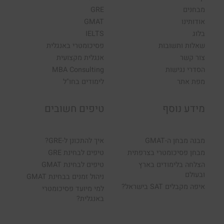
מבחנים
GRE
אודותינו
GMAT
בלוג
IELTS
שאלות ותשובות
פסיכומטרי באנגלית
צור קשר
אנגלית מקצועית
הסדרי נגישות
MBA Consulting
מפת אתר
לימודים בחו"ל
מידע נוסף
טיפים חשובים
מבנה מבחן ה-GMAT
איך להתכונן ל-GRE?
מבחן פסיכומטרי בצרפתית
טיפים לבחינת GRE
הצלחה בלימודים בארץ
טיפים לבחינת GMAT
ובעולם
ניהול זמנים בבחינת GMAT
איפה מקבלים SAT בישראל?
למי מיועד פסיכומטרי
באנגלית?