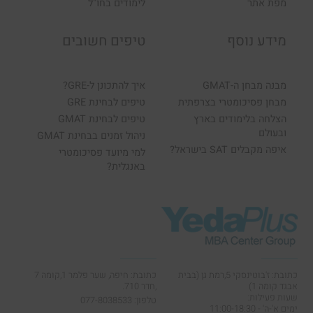
מפת אתר
לימודים בחו"ל
מידע נוסף
טיפים חשובים
מבנה מבחן ה-GMAT
איך להתכונן ל-GRE?
מבחן פסיכומטרי בצרפתית
טיפים לבחינת GRE
הצלחה בלימודים בארץ
טיפים לבחינת GMAT
ובעולם
ניהול זמנים בבחינת GMAT
איפה מקבלים SAT בישראל?
למי מיועד פסיכומטרי
באנגלית?
כתובת: ז'בוטינסקי 5,רמת גן (בבית
כתובת: חיפה, שער פלמר 1,קומה 7
אבגד קומה 1)
,חדר 710.
שעות פעילות:
טלפון: 077-8038533
ימים א'-ה' - 11:00-18:30