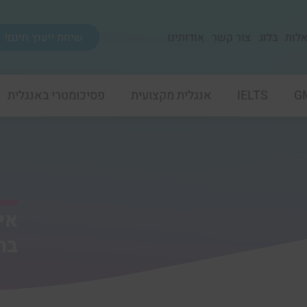
לות
בלוג
צור קשר
אודותינו
שיחת ייעוץ חינם!
G
IELTS
אנגלית מקצועית
פסיכומטרי באנגלית
אי
בח