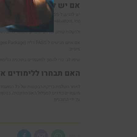
אם יש לכם קורסים בינל
יש להגיש ל-PASS את כל הציונים הבינלאומיים של כל קורס וקורס על ידי אחת משתי הדרכים:
Educational Credential Evaluators, Inc. או –World Education Services
ולהעלות עותק של הציונים הבינלאומיים ישירות ליישום S
ציונים.
שימו לב: כדי להפוך למועמדים בתוכנית הלימו
האם תבחרו ללימודים א
לאחר השלמת בדיקת הבקשות של כל המועמדים בא
מועמדים בודדים למסלול האורתודונטיה. בנוס
על ידי התוכנית.
שיתוף