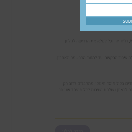
SUB
אם אתם מגישים ל-PASS דו״ח WES ICAP (World Education Services – International Credential Advantages Package), דו״ח זה יוכל למלא את הדרישה לגיליון
לת עיבוד הבקשה, עד למועד ההרשמה האחרון.
ם בכול מוסד חינוכי, מתקבלים לרוב רק
ה לראיון נשלחת ישירות לכל מועמד שנבחר
חזרה לבלוג