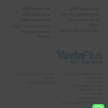
מבנה מבחן ה-GMAT
איך להתכונן ל-GRE?
מבחן פסיכומטרי בצרפתית
טיפים לבחינת GRE
הצלחה בלימודים בארץ
טיפים לבחינת GMAT
ובעולם
ניהול זמנים בבחינת GMAT
איפה מקבלים SAT בישראל?
למי מיועד פסיכומטרי
באנגלית?
כתובת: ז'בוטינסקי 5,רמת גן (בבית
כתובת: חיפה, שער פלמר 1,קומה 7
אבגד קומה 1)
,חדר 710.
שעות פעילות:
טלפון: 077-8038533
ימים א'-ה' - 11:00-18:30
יום ו' – 9:00-13:00
יום שבת – סגור
טלפון: 077-8038533
מכון הכנה למבחני קבלה ללימודים
גבוהים