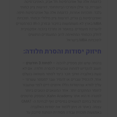
כדוגמת אלה של אוניברסיטת תל אביב, האוניברסיטה
העברית, בר אילן והמרכז הבינתחומי, דורשות ציון כמותי
בלבד. תוכניות אחרות, כדוגמת אלה של אוניברסיטת חיפה
ואוניברסיטת בן גוריון, דורשות ציון מילולי וכמותי. תוכניות
MBA בארץ לא משתמשות בחיבור ובפרק ה-IR כפרמטרים
להערכת מועמדים. במאמר זה נתרכז בהכנה אפקטיבית
לחלק הכמותי המתאימה לרוב המועמדים הניגשים
לתוכניות MBA בישראל.
חיזוק יסודות והסרת חלודה:
בהנחה שיש זמן מספיק להכנה –
לפחות 3 חודשים
–
חשוב להקדיש לפחות שבועיים להסרת חלודה. אם לא
נגעת באלגברה ואינך זוכר כיצד לפתור משוואה בנעלם
אחד, להכפיל שברים או להמיר שבר למספר עשרוני –
עליך לוודא שהיסודות הללו איתנים דיים לפני שתעבור
לחומר המתקדם יותר. אחד המשאבים הטובים ביותר
למטרה זו הוא אתר Kahn Academy, המספק סרטונים
ותרגול בחינם לנושאים בסיסיים ואף לבחינת ה- GMAT
עצמה. באתר זה ניתן ללמוד את יסודות האלגברה
באמצעות תוכנית עבודה מסודרת הנותנת פידבק על