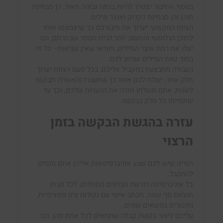
בנוסף, החיבור
יצטרך להיות ברמה גבוהה מאוד, הן מבחינת
תוכן והן מבחינת
דקדוק ואוצר מילים.
הצוות המקצועי יערוך
את חיבור
כם
כך
שיצמצמו
א
ו
ת
ו
ל
תוכן הרלוונטי
והחשוב יותר לבית הספר שבחרתם, הם
יעלו את רמת אוצר המילים
, ויוודאו שאין שגיאות
– כל זה
בתוך
טווח
המילים
שניתן לכם
.
העבודה מתבצעת במקביל אליכם, בכל פעם הצוות יערוך
חלק אחד
, ישלח לכם אותו כך שתעברו ותאשרו/ תבקשו
לשנות, א
תם תשלחו חזרה את ההערות שלכם, וכך עד
שתסיימו כל חלק בבקשה.
עזרה בהגשת הבקשה בזמן
הרצוי
דמיינו שיש לכם
שבע
אוניברסיטאות אליהן אתם מנסים
להתקבל.
כל אוניברסיטה דורשת מבחנים מסוימים, לכל מבחן
תוצא
ת סף שונה
, מכתב אישי עם
נקודות ציון
ספציפיות
,
וחיבורים בנושאים שונים
.
עליכם ליצור בקשת קבלה שתתאים לכל אחת מהן.
דבר