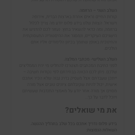
השלב השני – הרזומה.
קורות החיים נראים אחרת בארצות הברית, אירופה
וישראל. הצוות שלנו בידע פלוס יודע מה צריך לכלול
ברזומה, ומה כדאי להשאיר בחוץ. נעזור לכם להדגיש את
הישגיכם העיקריים, ונמסגר את ההיסטוריה התעסוקתית
והחינוכית באופן שתומך בכיוון הלימודים אליו אתם
הולכים.
השלב השלישי- מכתבי המלצה.
לפני כתיבת המכתבים תצטרכו להחליט מי יהיו הממליצים
שלכם. ניתן לכם הכוונה בבחירתם לפי נקודות חשיבה –
ייתכן שעבדתם אצל מעסיק בדרג גבוה שלא הכיר אתכם
אישית, יכול להיות שקיבלתם ציונים טובים אצל מורה
מסוים אך מורה אחר יודע על מאמצי התנדבות שעשיתם
ויוכל לדבר על כך.
..
את מי שואלים?
בידע פלוס נדריך אתכם בכל שלב בתהליך ההגשה.
השאלות הנפוצות: