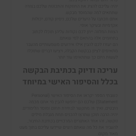
יהיה עליכם להציג את החוזקות והתכונות שלכם בצורה
שתתאים למה שהמוסד מבקש.
אתם תכתבו על היעדים שלכם,
ניסיון קודם, יכולות
אקדמיות
ובעיקר אופי.
הצוות המלווה
ייתן לכם נקודות
עליהן
תוכלו לכתוב
בתחומים אלה בהתאם למי שאתם.
הם יעזרו לכם להבין אילו אירועים
משמעותיים מהעבר
מתאימים לציון בבקשת הקבלה
, ויציעו דברים שתוכלו
לעשות היום כך ש
תתאימו עוד יותר.
עריכה ודיוק בכתיבת
הבקשה
בכלל
והסיפור
האישי במיוח
ד
כשבתי הספר יקראו את הסיפור האישי
(
Personal
Statement
)
שלכם הם יחפשו
להבין מי אתם מכמה
היבטים
, ואיך זה מתקשר לבחירת תחום
ומוסד הלימודים.
יהיה הרבה תוכן
שתרצו
להכניס
תחת מגבלת מילים
נוקשה
,
זהו
אחד האתגרים המרכזיים בכתיבת החיבור
,
להעביר את כל מה שאתם רוצים שי
ידעו עליכם בתוך מעט
מאוד מקום.