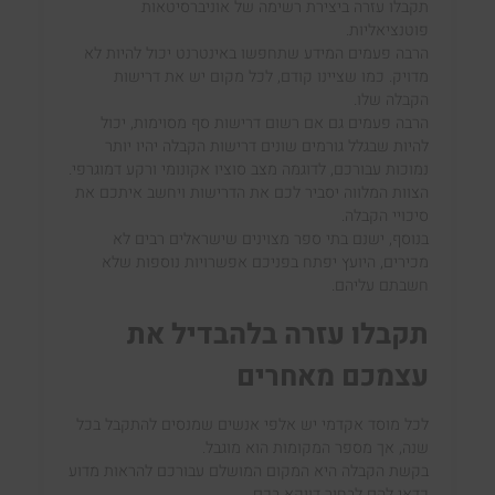
תקבלו עזרה ביצירת רשימה
של אוניברסיטאות
פוטנציאליות.
הרבה פעמים המידע שתחפשו באינטרנט יכול להיות לא
מדויק. כמו שציינו קודם, לכל מקום יש את דרישות
הקבלה שלו.
הרבה פעמים גם אם רשום דרישות סף מסוימות, יכול
להיות שבגלל גורמים שונים דרישות הקבלה יהיו יותר
נמוכות עבורכם, לדוגמה מצב סוציו אקונומי ורקע דמוגרפי.
הצוות המלווה יסביר לכם את הדרישות ויחשב איתכם את
סיכויי הקבלה.
בנוסף, ישנם בתי ספר מצוינים שישראלים רבים לא
מכירים, היועץ יפתח בפניכם אפשרויות נוספות שלא
חשבתם עליהם.
תקבלו עזרה בלהבדיל את
עצמכם מאחרים
לכל מוסד אקדמי יש
אלפי אנשים שמנסים להתקבל בכל
שנה
,
אך מספר המקומות הוא מוגבל
.
בקשת הקבלה היא המקום המושלם עבורכם
להראות מדוע
כדאי להם לבחור דווקא בכם.