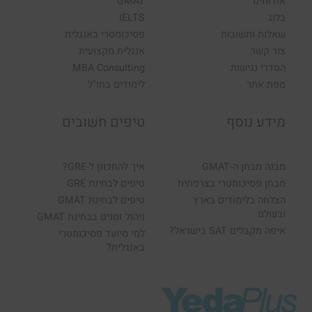
אודותינו
GMAT
בלוג
IELTS
שאלות ותשובות
פסיכומטרי באנגלית
צור קשר
אנגלית מקצועית
הסדרי נגישות
MBA Consulting
מפת אתר
לימודים בחו"ל
מידע נוסף
טיפים חשובים
מבנה מבחן ה-GMAT
איך להתכונן ל-GRE?
מבחן פסיכומטרי בצרפתית
טיפים לבחינת GRE
הצלחה בלימודים בארץ
טיפים לבחינת GMAT
ובעולם
ניהול זמנים בבחינת GMAT
איפה מקבלים SAT בישראל?
למי מיועד פסיכומטרי
באנגלית?