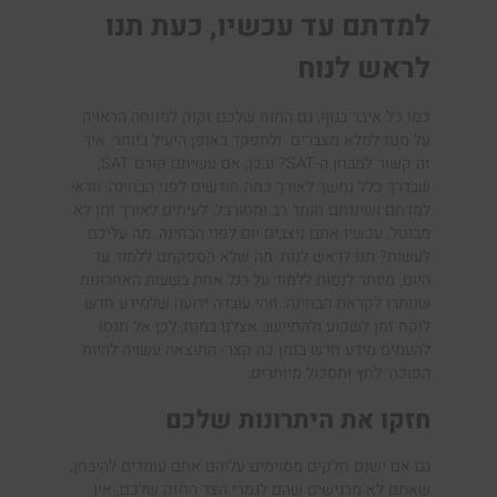
למדתם עד עכשיו, כעת תנו
לראש לנוח
כמו כל איבר בגוף, גם המוח שלכם זקוק למנוחה הראויה
על מנת למלא מצברים ולתפקד באופן היעיל ביותר. איך
זה קשור למבחן ה-SAT? ובכן, אם עשיתם קורס
SAT
,
שבדרך כלל נמשך לאורך כמה חודשים לפני הבחינה, וודאי
למדתם ושיננתם חומר רב ומסורבל, לעיתים לאורך זמן לא
מבוטל. עכשיו אתם ניצבים יום לפני הבחינה. מה עליכם
לעשות? תנו לראש לנוח. מה שלא הספקתם ללמוד עד
היום, מיותר לנסות ללמוד על רגל אחת בשעות האחרונות
שנותרו לקראת הבחינה. זוהי עובדה ידועה שלמידע חדש
לוקח זמן לשקוע ולהתיישב אצלנו במוח, לכן אל תנסו
להעמיס מידע חדש בזמן כה קצר- התוצאה עשויה להיות
הפוכה: לחץ ותסכול מיותרים.
חזקו את היתרונות שלכם
גם אם ישנם חלקים מסוימים עליהם אתם עומדים להיבחן,
שאתם לא מרגישים שהם לגמרי הצד החזק שלכם, אין