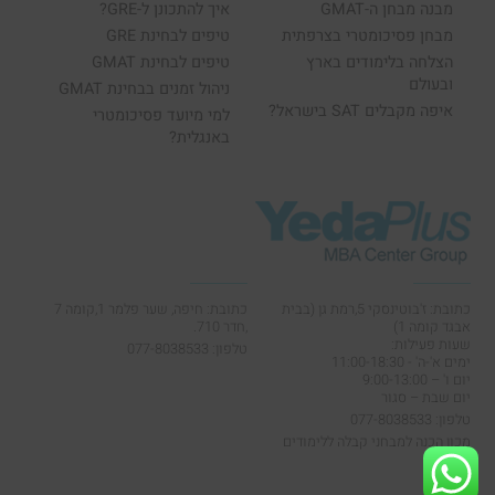
מבנה מבחן ה-GMAT
איך להתכונן ל-GRE?
מבחן פסיכומטרי בצרפתית
טיפים לבחינת GRE
הצלחה בלימודים בארץ
טיפים לבחינת GMAT
ובעולם
ניהול זמנים בבחינת GMAT
איפה מקבלים SAT בישראל?
למי מיועד פסיכומטרי
באנגלית?
כתובת: ז'בוטינסקי 5,רמת גן (בבית
כתובת: חיפה, שער פלמר 1,קומה 7
אבגד קומה 1)
,חדר 710.
שעות פעילות:
טלפון: 077-8038533
ימים א'-ה' - 11:00-18:30
יום ו' – 9:00-13:00
יום שבת – סגור
טלפון: 077-8038533
מכון הכנה למבחני קבלה ללימודים
גבוהים