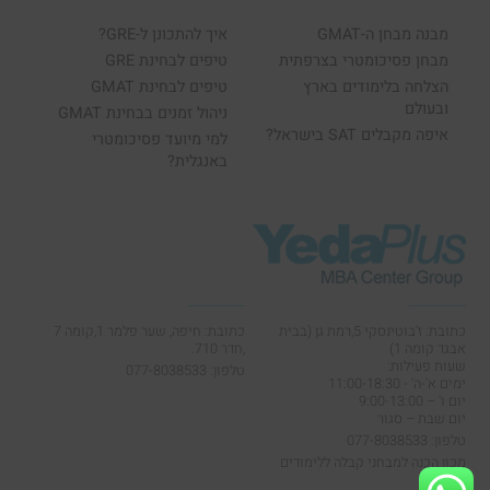
מבנה מבחן ה-GMAT
איך להתכונן ל-GRE?
מבחן פסיכומטרי בצרפתית
טיפים לבחינת GRE
הצלחה בלימודים בארץ
טיפים לבחינת GMAT
ובעולם
ניהול זמנים בבחינת GMAT
איפה מקבלים SAT בישראל?
למי מיועד פסיכומטרי
באנגלית?
כתובת: ז'בוטינסקי 5,רמת גן (בבית
כתובת: חיפה, שער פלמר 1,קומה 7
אבגד קומה 1)
,חדר 710.
שעות פעילות:
טלפון: 077-8038533
ימים א'-ה' - 11:00-18:30
יום ו' – 9:00-13:00
יום שבת – סגור
טלפון: 077-8038533
מכון הכנה למבחני קבלה ללימודים
גבוהים